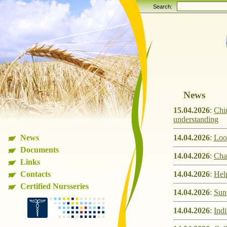
Search:
News
15.04.2026
:
Chin
understanding
News
14.04.2026
:
Look
Documents
14.04.2026
:
Chan
Links
Contacts
14.04.2026
:
Help
Certified Nursseries
14.04.2026
:
Sun
14.04.2026
:
Indi